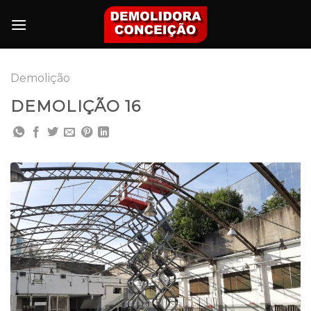
Skip
to
content
Demolição
DEMOLIÇÃO 16